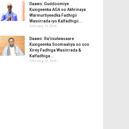
Daawo: Guddoomiye
Kuxigeenka AGA oo Akhrinaya
Warmurtiyeedka Fadhigii
Wasiirrada iyo Kalfadhigii...
February 13, 2026
Daawo: Ra’iisulwasaare
Kuxigeenka Soomaaliya oo soo
Xirey Fadhiga Wasiirrada &
Kalfadhiga...
February 12, 2026