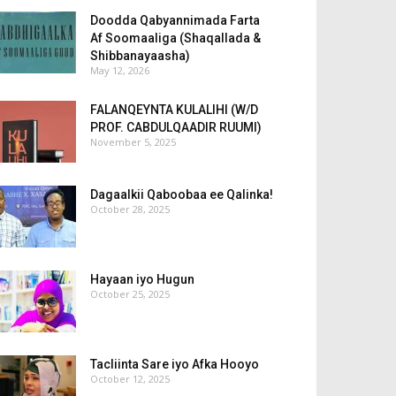
Doodda Qabyannimada Farta
Af Soomaaliga (Shaqallada &
Shibbanayaasha)
May 12, 2026
FALANQEYNTA KULALIHI (W/D
PROF. CABDULQAADIR RUUMI)
November 5, 2025
Dagaalkii Qaboobaa ee Qalinka!
October 28, 2025
Hayaan iyo Hugun
October 25, 2025
Tacliinta Sare iyo Afka Hooyo
October 12, 2025