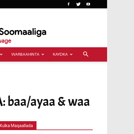
WARBAAHINTA
KAYDKA
baa/ayaa & waa
Xulka Maqaallada