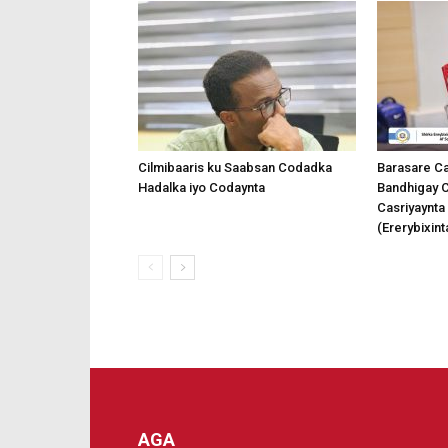
Cilmibaaris ku Saabsan Codadka
Barasare C
Hadalka iyo Codaynta
Bandhigay Ci
Casriyaynta
(Ererybixint
AGA