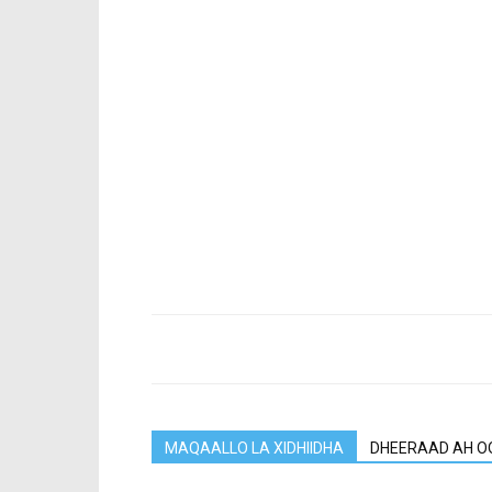
MAQAALLO LA XIDHIIDHA
DHEERAAD AH O