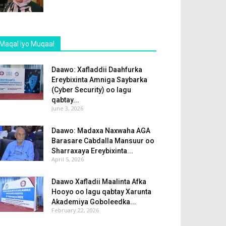
Maqal iyo Muqaal
Daawo: Xafladdii Daahfurka
Ereybixinta Amniga Saybarka
(Cyber Security) oo lagu
qabtay...
June 3, 2026
Daawo: Madaxa Naxwaha AGA
Barasare Cabdalla Mansuur oo
Sharraxaya Ereybixinta...
April 5, 2026
Daawo Xafladii Maalinta Afka
Hooyo oo lagu qabtay Xarunta
Akademiya Goboleedka...
February 22, 2026