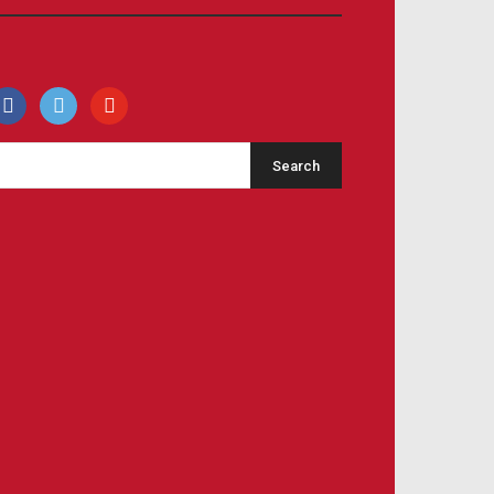
acebook
500px
youtube