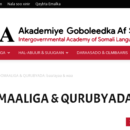
an
Nala soo xiriir
Qeybta Emalka
AGA
HAL-ABUUR & SUUGAAN
DARAASADO & CILMIBAARIS
Akademiye
OOMAALIGA & QURUBYADA: baa/ayaa & waa
AALIGA & QURUBYADA: 
Goboleedka