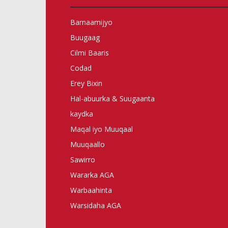
Barnaamijyo
Buugaag
Cilmi Baaris
Codad
Erey Bixin
Hal-abuurka & Suugaanta
kaydka
Maqal iyo Muuqaal
Muuqaallo
Sawirro
Wararka AGA
Warbaahinta
Warsidaha AGA