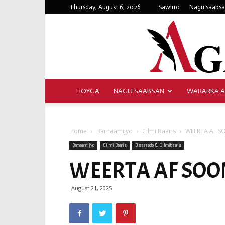
Thursday, August 6, 2026
Sawirro
Nagu saabs
HOYGA
NAGU SAABSAN
WARARKA 
Home
Barnaamijyo
Cilmi Baaris
WEERTA AF S
Barnaamijyo
Cilmi Baaris
Daraasado & Cilmibaaris
WEERTA AF SOOM
August 21, 2025