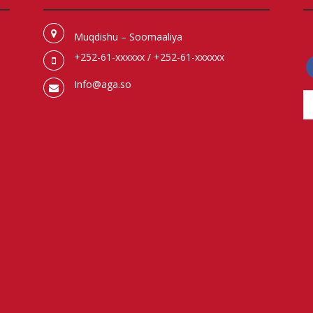
Muqdishu – Soomaaliya
+252-61-xxxxxx / +252-61-xxxxxx
f
Info@aga.so