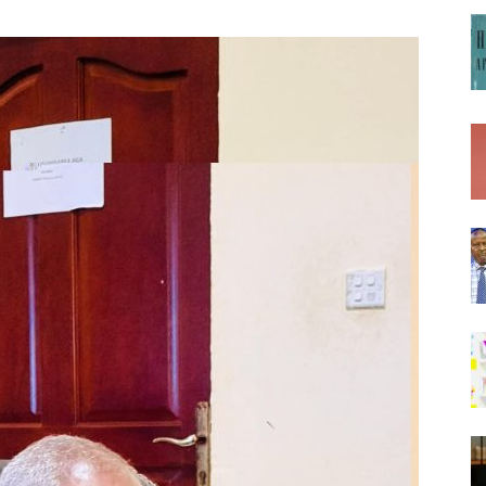
Af
Soomaaliga
AGA