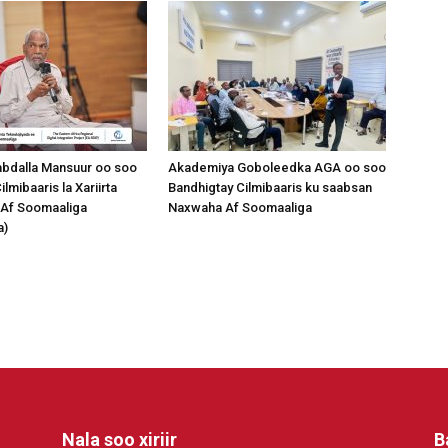
abdalla Mansuur oo soo
Akademiya Goboleedka AGA oo soo
lmibaaris la Xariirta
Bandhigtay Cilmibaaris ku saabsan
 Af Soomaaliga
Naxwaha Af Soomaaliga
a)
Nala soo xiriir
B