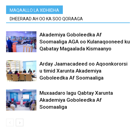
MAQAALLO LA XIDHIIDHA
DHEERAAD AH OO KA SOO QORAAGA
Akademiya Goboleedka Af
Soomaaliga AGA oo Kulanaqooneed ku
Qabatay Magaalada Kismaanyo
Arday Jaamacadeed oo Aqoonkororsi
u timid Xarunta Akademiya
Goboleedka Af Soomaaliga
Muxaadaro lagu Qabtay Xarunta
Akademiya Goboleedka Af
Soomaaliga