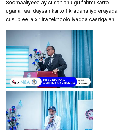
Soomaaliyeed ay si sahlan ugu fahmi karto
ugana faa’iidaysan karto fikradaha iyo erayada
cusub ee la xiriira teknoolojiyadda casriga ah.