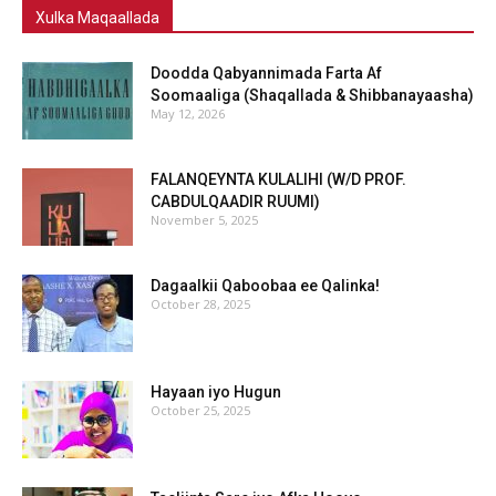
Xulka Maqaallada
Doodda Qabyannimada Farta Af
Soomaaliga (Shaqallada & Shibbanayaasha)
May 12, 2026
FALANQEYNTA KULALIHI (W/D PROF.
CABDULQAADIR RUUMI)
November 5, 2025
Dagaalkii Qaboobaa ee Qalinka!
October 28, 2025
Hayaan iyo Hugun
October 25, 2025