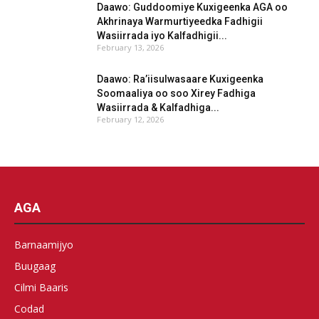
Daawo: Guddoomiye Kuxigeenka AGA oo
Akhrinaya Warmurtiyeedka Fadhigii
Wasiirrada iyo Kalfadhigii...
February 13, 2026
Daawo: Ra’iisulwasaare Kuxigeenka
Soomaaliya oo soo Xirey Fadhiga
Wasiirrada & Kalfadhiga...
February 12, 2026
AGA
Barnaamijyo
Buugaag
Cilmi Baaris
Codad