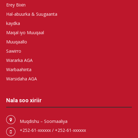
Erey Bixin
Hal-abuurka & Suugaanta
kaydka
Maqal iyo Muuqaal
Muuqaallo
Sawirro
Wararka AGA
Warbaahinta
Warsidaha AGA
Nala soo xiriir
Muqdishu – Soomaaliya
+252-61-xxxxxx / +252-61-xxxxxx