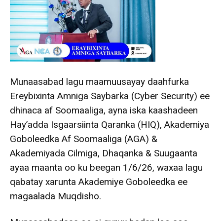
Munaasabad lagu maamuusayay daahfurka
Ereybixinta Amniga Saybarka (Cyber Security) ee
dhinaca af Soomaaliga, ayna iska kaashadeen
Hay’adda Isgaarsiinta Qaranka (HIQ), Akademiya
Goboleedka Af Soomaaliga (AGA) &
Akademiyada Cilmiga, Dhaqanka & Suugaanta
ayaa maanta oo ku beegan 1/6/26, waxaa lagu
qabatay xarunta Akademiye Goboleedka ee
magaalada Muqdisho.