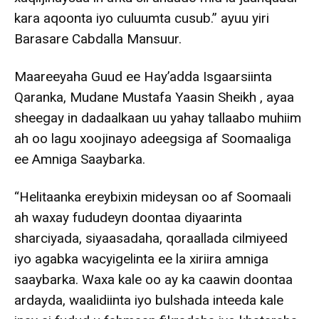
kara aqoonta iyo culuumta cusub.” ayuu yiri
Barasare Cabdalla Mansuur.
Maareeyaha Guud ee Hay’adda Isgaarsiinta
Qaranka, Mudane Mustafa Yaasin Sheikh , ayaa
sheegay in dadaalkaan uu yahay tallaabo muhiim
ah oo lagu xoojinayo adeegsiga af Soomaaliga
ee Amniga Saaybarka.
“Helitaanka ereybixin mideysan oo af Soomaali
ah waxay fududeyn doontaa diyaarinta
sharciyada, siyaasadaha, qoraallada cilmiyeed
iyo agabka wacyigelinta ee la xiriira amniga
saaybarka. Waxa kale oo ay ka caawin doontaa
ardayda, waalidiinta iyo bulshada inteeda kale