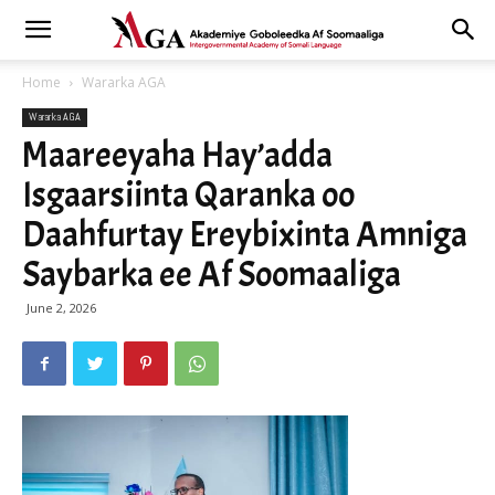
Home
Wararka AGA
Wararka AGA
Maareeyaha Hay’adda
Isgaarsiinta Qaranka oo
Daahfurtay Ereybixinta Amniga
Saybarka ee Af Soomaaliga
June 2, 2026