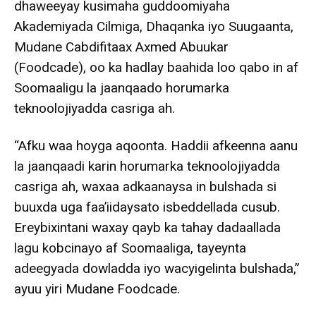
dhaweeyay kusimaha guddoomiyaha
Akademiyada Cilmiga, Dhaqanka iyo Suugaanta,
Mudane Cabdifitaax Axmed Abuukar
(Foodcade), oo ka hadlay baahida loo qabo in af
Soomaaligu la jaanqaado horumarka
teknoolojiyadda casriga ah.
“Afku waa hoyga aqoonta. Haddii afkeenna aanu
la jaanqaadi karin horumarka teknoolojiyadda
casriga ah, waxaa adkaanaysa in bulshada si
buuxda uga faa’iidaysato isbeddellada cusub.
Ereybixintani waxay qayb ka tahay dadaallada
lagu kobcinayo af Soomaaliga, tayeynta
adeegyada dowladda iyo wacyigelinta bulshada,”
ayuu yiri Mudane Foodcade.