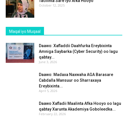
Tacliinta Sare iyo Afka Hooyo
October 12, 2025
Maqal iyo Muqaal
Daawo: Xafladdii Daahfurka Ereybixinta
Amniga Saybarka (Cyber Security) oo lagu
qabtay...
June 3, 2026
Daawo: Madaxa Naxwaha AGA Barasare
Cabdalla Mansuur oo Sharraxaya
Ereybixinta...
April 5, 2026
Daawo Xafladii Maalinta Afka Hooyo oo lagu
qabtay Xarunta Akademiya Goboleedka...
February 22, 2026