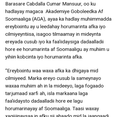
Barasare Cabdalla Cumar Mansuur, oo ku
hadlayay magaca Akademiye Goboleedka Af
Soomaaliga (AGA), ayaa ka hadlay muhiimmadda
ereybixintu ay u leedahay horumarinta afka iyo
cilmiyeyntiisa, isagoo tilmaamay in mideynta
ereyada cusub iyo ka faa’iidaysiga dadaalladii
hore ee horumarinta af Soomaaligu ay muhiim u
yihiin kobcinta iyo horumarinta afka.
“Ereybixintu waa waxa afka ka dhigaya mid
cilmiyeed. Marka ereyo cusub la sameynayo
waxaa muhiim ah in la mideeyo, laga fogaado
tarjumaad xarfi ah, isla markaana laga
faa’iidaysto dadaalladii hore ee lagu
horumarinayay af Soomaaliga. Taasi waxay
xaqiijinaysaa in afku sii ahaado mid la jaanqaadi