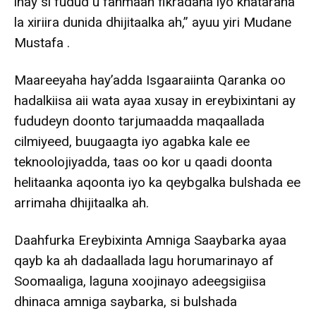
inay si fudud u fahmaan fikradaha iyo khataraha
la xiriira dunida dhijitaalka ah,” ayuu yiri Mudane
Mustafa .
Maareeyaha hay’adda Isgaaraiinta Qaranka oo
hadalkiisa aii wata ayaa xusay in ereybixintani ay
fududeyn doonto tarjumaadda maqaallada
cilmiyeed, buugaagta iyo agabka kale ee
teknoolojiyadda, taas oo kor u qaadi doonta
helitaanka aqoonta iyo ka qeybgalka bulshada ee
arrimaha dhijitaalka ah.
Daahfurka Ereybixinta Amniga Saaybarka ayaa
qayb ka ah dadaallada lagu horumarinayo af
Soomaaliga, laguna xoojinayo adeegsigiisa
dhinaca amniga saybarka, si bulshada