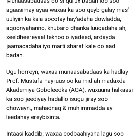
Munaasabadaas oo si qurux badan loo soo
agaasimay ayaa waxaa ka soo qeyb galay mas’
uuliyiin ka kala socotay hay’adaha dowladda,
aqoonyahanno, khubaro dhanka luuqadaha ah,
xeeldheereyaal teknoolojiyadeed, ardayda
jaamacadaha iyo marti sharaf kale oo aad
badan.
Ugu horreyn, waxaa munaasabadaas ka hadlay
Prof. Mustafa Fayruus oo ka mid ah madaxda
Akademiya Goboleedka (AGA), wuxuuna halkaasi
ka soo jeediyay hadalllo isugu jiray soo
dhoweyn,, mahadnaq & muhiimmadda ay
leedahay ereybixinta.
Intaasi kaddib, waxaa codbaahiyaha lagu soo