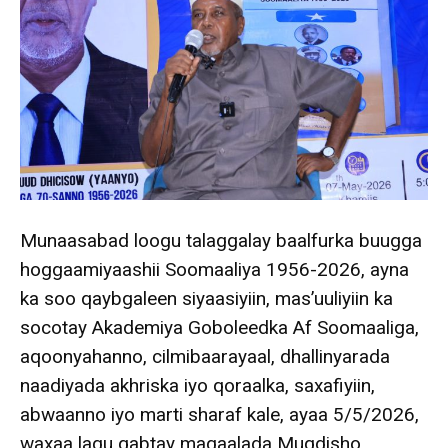
Munaasabad loogu talaggalay baalfurka buugga
hoggaamiyaashii Soomaaliya 1956-2026, ayna
ka soo qaybgaleen siyaasiyiin, mas’uuliyiin ka
socotay Akademiya Goboleedka Af Soomaaliga,
aqoonyahanno, cilmibaarayaal, dhallinyarada
naadiyada akhriska iyo qoraalka, saxafiyiin,
abwaanno iyo marti sharaf kale, ayaa 5/5/2026,
waxaa lagu qabtay magaalada Muqdisho.