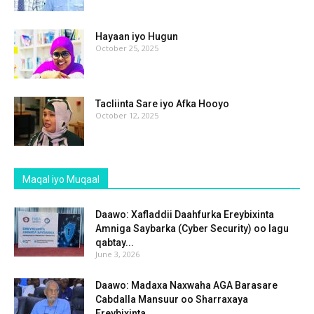
Hayaan iyo Hugun
October 25, 2025
Tacliinta Sare iyo Afka Hooyo
October 12, 2025
Maqal iyo Muqaal
Daawo: Xafladdii Daahfurka Ereybixinta
Amniga Saybarka (Cyber Security) oo lagu
qabtay...
June 3, 2026
Daawo: Madaxa Naxwaha AGA Barasare
Cabdalla Mansuur oo Sharraxaya
Ereybixinta...