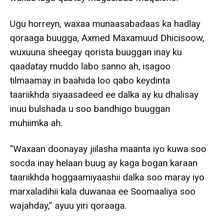
Ugu horreyn, waxaa munaasabadaas ka hadlay
qoraaga buugga, Axmed Maxamuud Dhicisoow,
wuxuuna sheegay qorista buuggan inay ku
qaadatay muddo labo sanno ah, isagoo
tilmaamay in baahida loo qabo keydinta
taariikhda siyaasadeed ee dalka ay ku dhalisay
inuu bulshada u soo bandhigo buuggan
muhiimka ah.
“Waxaan doonayay jiilasha maanta iyo kuwa soo
socda inay helaan buug ay kaga bogan karaan
taariikhda hoggaamiyaashii dalka soo maray iyo
marxaladihii kala duwanaa ee Soomaaliya soo
wajahday,” ayuu yiri qoraaga.