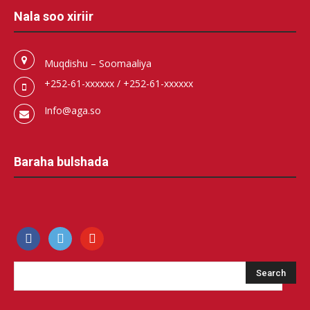
Nala soo xiriir
Muqdishu – Soomaaliya
+252-61-xxxxxx / +252-61-xxxxxx
Info@aga.so
Baraha bulshada
facebook
500px
youtube