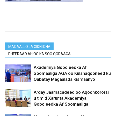
MAQAALLO LA XIDHIIDHA
DHEERAAD AH OO KA SOO QORAAGA
Akademiya Goboleedka Af
Soomaaliga AGA oo Kulanaqooneed ku
Qabatay Magaalada Kismaanyo
Arday Jaamacadeed oo Aqoonkororsi
u timid Xarunta Akademiya
Goboleedka Af Soomaaliga