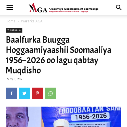
Home
Wararka AGA
Wararka AGA
Baalfurka Buugga
Hoggaamiyaashii Soomaaliya
1956–2026 oo lagu qabtay
Muqdisho
May 9, 2026