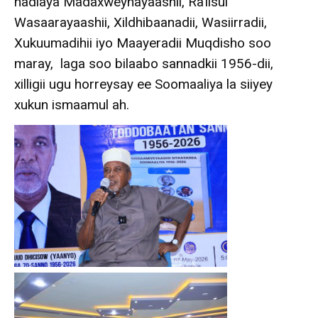
hadlaya Madaxweynayaashii, Ra’iisul
Wasaarayaashii, Xildhibaanadii, Wasiirradii,
Xukuumadihii iyo Maayeradii Muqdisho soo
maray, laga soo bilaabo sannadkii 1956-dii,
xilligii ugu horreysay ee Soomaaliya la siiyey
xukun ismaamul ah.