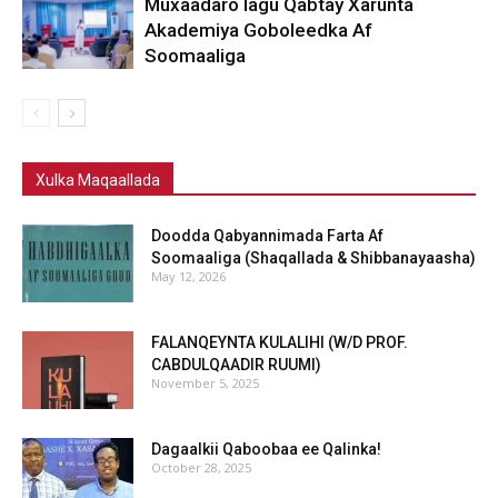
Muxaadaro lagu Qabtay Xarunta
Akademiya Goboleedka Af
Soomaaliga
Xulka Maqaallada
Doodda Qabyannimada Farta Af
Soomaaliga (Shaqallada & Shibbanayaasha)
May 12, 2026
FALANQEYNTA KULALIHI (W/D PROF.
CABDULQAADIR RUUMI)
November 5, 2025
Dagaalkii Qaboobaa ee Qalinka!
October 28, 2025