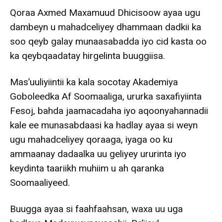
Qoraa Axmed Maxamuud Dhicisoow ayaa ugu
dambeyn u mahadceliyey dhammaan dadkii ka
soo qeyb galay munaasabadda iyo cid kasta oo
ka qeybqaadatay hirgelinta buuggiisa.
Mas’uuliyiintii ka kala socotay Akademiya
Goboleedka Af Soomaaliga, ururka saxafiyiinta
Fesoj, bahda jaamacadaha iyo aqoonyahannadii
kale ee munasabdaasi ka hadlay ayaa si weyn
ugu mahadceliyey qoraaga, iyaga oo ku
ammaanay dadaalka uu geliyey ururinta iyo
keydinta taariikh muhiim u ah qaranka
Soomaaliyeed.
Buugga ayaa si faahfaahsan, waxa uu uga