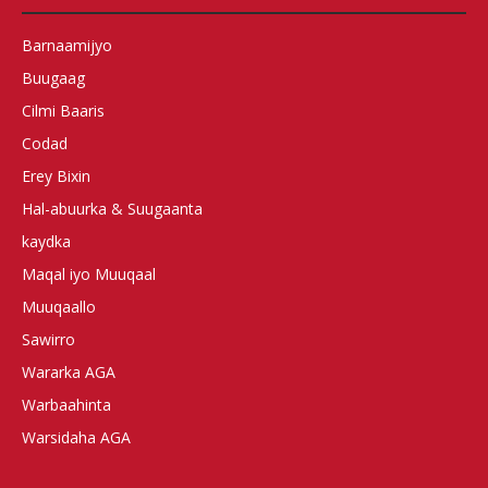
Barnaamijyo
Buugaag
Cilmi Baaris
Codad
Erey Bixin
Hal-abuurka & Suugaanta
kaydka
Maqal iyo Muuqaal
Muuqaallo
Sawirro
Wararka AGA
Warbaahinta
Warsidaha AGA