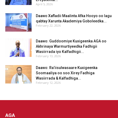
April 5, 2026
Daawo Xafladii Maalinta Afka Hooyo oo lagu
qabtay Xarunta Akademiya Goboleedka...
February 22, 2026
Daawo: Guddoomiye Kuxigeenka AGA oo
Akhrinaya Warmurtiyeedka Fadhigii
Wasiirrada iyo Kalfadhigii...
February 13, 2026
Daawo: Ra’iisulwasaare Kuxigeenka
Soomaaliya oo soo Xirey Fadhiga
Wasiirrada & Kalfadhiga...
February 12, 2026
AGA