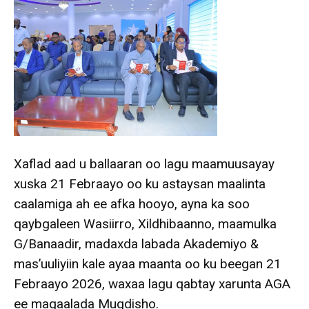
Xaflad aad u ballaaran oo lagu maamuusayay
xuska 21 Febraayo oo ku astaysan maalinta
caalamiga ah ee afka hooyo, ayna ka soo
qaybgaleen Wasiirro, Xildhibaanno, maamulka
G/Banaadir, madaxda labada Akademiyo &
mas’uuliyiin kale ayaa maanta oo ku beegan 21
Febraayo 2026, waxaa lagu qabtay xarunta AGA
ee magaalada Muqdisho.