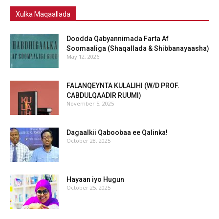
Xulka Maqaallada
Doodda Qabyannimada Farta Af
Soomaaliga (Shaqallada & Shibbanayaasha)
May 12, 2026
FALANQEYNTA KULALIHI (W/D PROF.
CABDULQAADIR RUUMI)
November 5, 2025
Dagaalkii Qaboobaa ee Qalinka!
October 28, 2025
Hayaan iyo Hugun
October 25, 2025