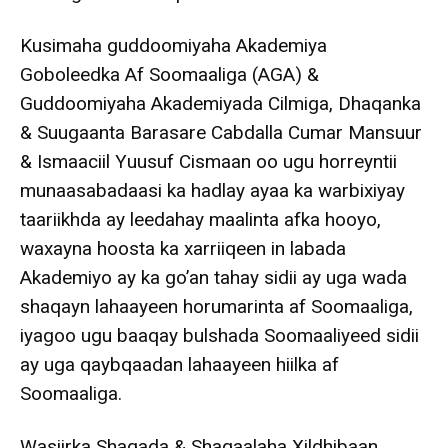
Kusimaha guddoomiyaha Akademiya
Goboleedka Af Soomaaliga (AGA) &
Guddoomiyaha Akademiyada Cilmiga, Dhaqanka
& Suugaanta Barasare Cabdalla Cumar Mansuur
& Ismaaciil Yuusuf Cismaan oo ugu horreyntii
munaasabadaasi ka hadlay ayaa ka warbixiyay
taariikhda ay leedahay maalinta afka hooyo,
waxayna hoosta ka xarriiqeen in labada
Akademiyo ay ka go’an tahay sidii ay uga wada
shaqayn lahaayeen horumarinta af Soomaaliga,
iyagoo ugu baaqay bulshada Soomaaliyeed sidii
ay uga qaybqaadan lahaayeen hiilka af
Soomaaliga.
Wasiirka Shaqada & Shaqaalaha Xildhibaan