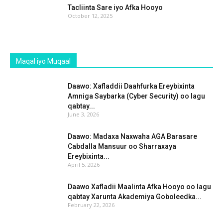
Tacliinta Sare iyo Afka Hooyo
October 12, 2025
Maqal iyo Muqaal
Daawo: Xafladdii Daahfurka Ereybixinta
Amniga Saybarka (Cyber Security) oo lagu
qabtay...
June 3, 2026
Daawo: Madaxa Naxwaha AGA Barasare
Cabdalla Mansuur oo Sharraxaya
Ereybixinta...
April 5, 2026
Daawo Xafladii Maalinta Afka Hooyo oo lagu
qabtay Xarunta Akademiya Goboleedka...
February 22, 2026