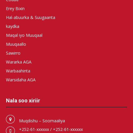
Erey Bixin
Hal-abuurka & Suugaanta
kaydka
Maqal iyo Muuqaal
Muuqaallo
Sawirro
Wararka AGA
Warbaahinta
Warsidaha AGA
Nala soo xiriir
Muqdishu – Soomaaliya
+252-61-xxxxxx / +252-61-xxxxxx