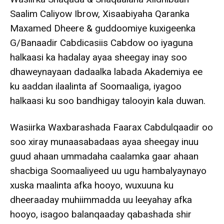
Saalim Caliyow Ibrow, Xisaabiyaha Qaranka
Maxamed Dheere & guddoomiye kuxigeenka
G/Banaadir Cabdicasiis Cabdow oo iyaguna
halkaasi ka hadalay ayaa sheegay inay soo
dhaweynayaan dadaalka labada Akademiya ee
ku aaddan ilaalinta af Soomaaliga, iyagoo
halkaasi ku soo bandhigay talooyin kala duwan.
Wasiirka Waxbarashada Faarax Cabdulqaadir oo
soo xiray munaasabadaas ayaa sheegay inuu
guud ahaan ummadaha caalamka gaar ahaan
shacbiga Soomaaliyeed uu ugu hambalyaynayo
xuska maalinta afka hooyo, wuxuuna ku
dheeraaday muhiimmadda uu leeyahay afka
hooyo, isagoo balanqaaday qabashada shir