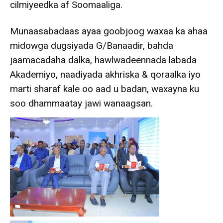
cilmiyeedka af Soomaaliga.
Munaasabadaas ayaa goobjoog waxaa ka ahaa
midowga dugsiyada G/Banaadir, bahda
jaamacadaha dalka, hawlwadeennada labada
Akademiyo, naadiyada akhriska & qoraalka iyo
marti sharaf kale oo aad u badan, waxayna ku
soo dhammaatay jawi wanaagsan.