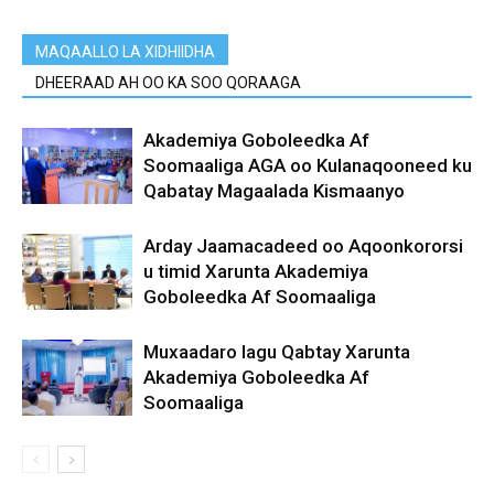
MAQAALLO LA XIDHIIDHA
DHEERAAD AH OO KA SOO QORAAGA
Akademiya Goboleedka Af
Soomaaliga AGA oo Kulanaqooneed ku
Qabatay Magaalada Kismaanyo
Arday Jaamacadeed oo Aqoonkororsi
u timid Xarunta Akademiya
Goboleedka Af Soomaaliga
Muxaadaro lagu Qabtay Xarunta
Akademiya Goboleedka Af
Soomaaliga