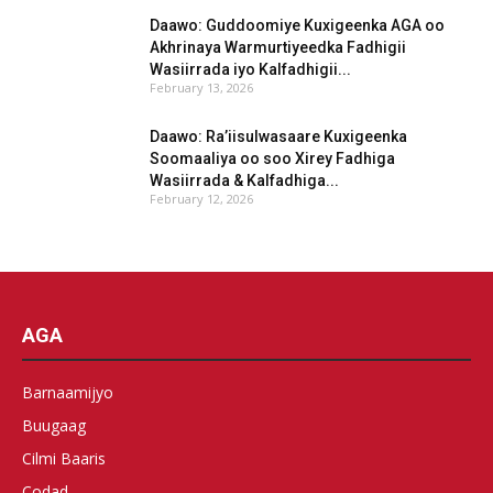
Daawo: Guddoomiye Kuxigeenka AGA oo
Akhrinaya Warmurtiyeedka Fadhigii
Wasiirrada iyo Kalfadhigii...
February 13, 2026
Daawo: Ra’iisulwasaare Kuxigeenka
Soomaaliya oo soo Xirey Fadhiga
Wasiirrada & Kalfadhiga...
February 12, 2026
AGA
Barnaamijyo
Buugaag
Cilmi Baaris
Codad